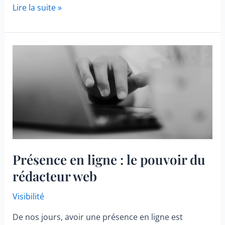
Captiver
Lire la suite »
vos
lecteurs
:
5
formes
de
contenu
web
Présence en ligne : le pouvoir du
rédacteur web
Visibilité
De nos jours, avoir une présence en ligne est