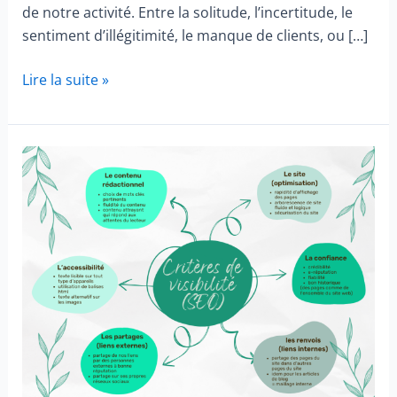
de notre activité. Entre la solitude, l’incertitude, le
sentiment d’illégitimité, le manque de clients, ou […]
Freelance
Lire la suite »
débutant
:
surmonter
les
défis
et
réussir