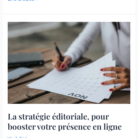
Livre
Blanc
:
allié
puissant
pour
votre
entreprise
La stratégie éditoriale, pour
booster votre présence en ligne