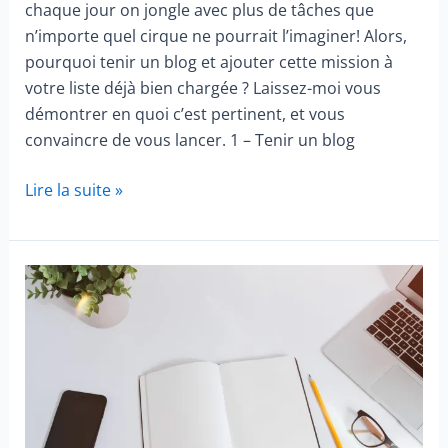
chaque jour on jongle avec plus de tâches que
n’importe quel cirque ne pourrait l’imaginer! Alors,
pourquoi tenir un blog et ajouter cette mission à
votre liste déjà bien chargée ? Laissez-moi vous
démontrer en quoi c’est pertinent, et vous
convaincre de vous lancer. 1 – Tenir un blog
Pourquoi
Lire la suite »
tenir
un
blog
:
5
raisons
pertinentes