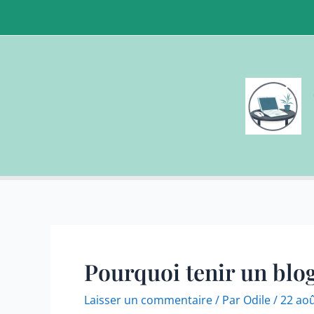
Aller
au
contenu
Inscrivez-v
Nous ne spammons pas ! Con
Pourquoi tenir un blog
Laisser un commentaire
/ Par
Odile
/
22 ao