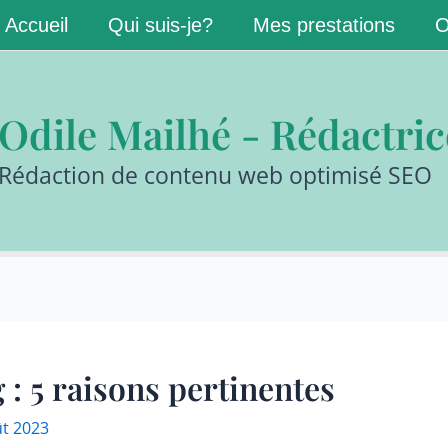
Accueil
Qui suis-je?
Mes prestations
O
Vous en voulez plus ?
ous pour recevoir les derniers
articles du blog
!
sultez notre
politique de confidentialité
pour plus d’informations.
Odile Mailhé - Rédactri
Rédaction de contenu web optimisé SEO
 : 5 raisons pertinentes
ût 2023