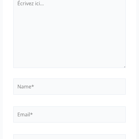
ici…
Name*
Email*
Site